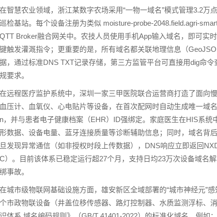
在智慧农业领域，浙江某数字农场采用“一物一域名”模式管理3.2
巡检基站。每个设备注册为类似 moisture-probe-2048.field.agri
QTT Broker融合网关中。农技人员使用手机App输入域名，即
键触发灌溉指令；更重要的是，所有域名都关联地理信息（GeoJS
据，通过标准DNS TXT记录存储，第三方监管平台可直接用dig
规要求。
在远程医疗监护系统中，深圳一家三甲医院联合运营商打造了面向
血压计、血氧仪、心电贴片等设备，在首次配网时自动生成唯一域名，格式为 patient-
n，并与患者电子健康档案（EHR）ID强绑定。家庭医生在HIS系
形数据、设备电量、蓝牙连接质量等诊断辅助信息；同时，域名背后
旦发现异常通信（如非授权时段上传数据），DNS响应立即返回NXD
C）。目前该体系已稳定运行超27个月，支持日均23万次设备域名
绑事故。
在城市级物联网基础设施方面，雄安新区全域部署的“城市神经元”感知
个市政物联设备（井盖位移传感器、路灯控制器、水质监测浮标、
识体系 域名编码规则》（GB/T 41401-2022）的标准化域名，例如：manhole-co