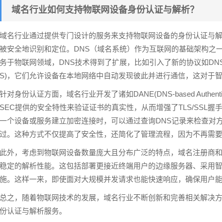
域名行业如何支持物联网设备身份认证与解析？
域名行业通过提供专门设计的服务来支持物联网设备的身份认证与
被安全地识别和定位。DNS（域名系统）作为互联网的基础架构之
务于物联网领域，DNS技术得到了扩展，比如引入了新的协议如DNS-SD (Servic
S)，它们允许设备在本地网络中自动发现彼此并进行通信，这对于
针对身份认证方面，域名行业开发了诸如DANE(DNS-based Authenticat
SEC提供的安全特性来验证证书的真实性，从而增强了TLS/SSL握
一个设备或服务建立加密连接时，可以通过查询DNS记录来检查对
过。这种方式不仅提高了安全性，还简化了管理流程，因为不再需要依
此外，考虑到物联网设备数量庞大且分布广泛的特点，域名注册商
稳定的解析性能。这包括部署更接近终端用户的边缘服务器、采用智
施。这样一来，即使面对大规模并发请求也能快速响应，确保用户
总之，随着物联网技术的发展，域名行业不断创新和完善相关解决
份认证与解析服务。