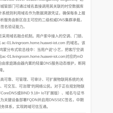
—城管部门可通过域名直接调用其关联的时空数据库
审计系统则利用域名作为数据溯源凭证，确保每条上报
析服务由新区自主可控的二级权威DNS集群承载，
链路签名验证能力。
设备广泛采用域名融合机制。用户家中接入的空调、门锁、
ngroom.home.huawei-iot.com 的域名。该
鸿蒙分布式软总线中：当用户说“小艺，把客厅空调
ingroom.home.huawei-iot.com对应的mD
均由家庭路由器内置的轻量DNS服务动态维护，断网
障。
撑高可靠、可管理、可审计、可扩展物联网系统的关
任、可交互、可治理”的网络公民。对于正在规划物联
NS或BIND 9.18+ IoT扩展版）、域名与证书
关键设备部署FQDN并启用DNSSEC签名，中期
名服务体系，实现跨域可信互通。