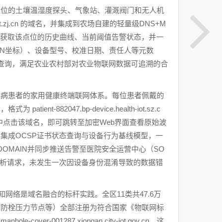
万点位的土壤温湿度探头、气象站、灌溉阀门和无人机
-smart.zj.cn 的域名，并集成到农场自建的轻量级DNS+M
可实时获取该点位的历史曲线、当前阈值告警状态，并一
ON坐标）、设备型号、校准日期、责任人等元数
命令查询，满足农业农村部对农业物联网数据可追溯的合
慢病患者的家用健康终端联网体系。每位患者佩戴的
882047.bp-device.health-iot.sz.c
统中点击该域名，即可跳转至加密Web界面查看原始波
集成OCSP证书状态查询与设备行为基线模型，一
OMAIN并同步推送告警至医院安全运营中心（SO
解析请求，未发生一次因设备身份混淆导致的数据错
网络是域名融合的标杆实践。全区11类共47.6万
消防栓压力节点等）全部注册为符合国家《物联网标
ver-001287.xiongan.city-iot.gov.cn。这