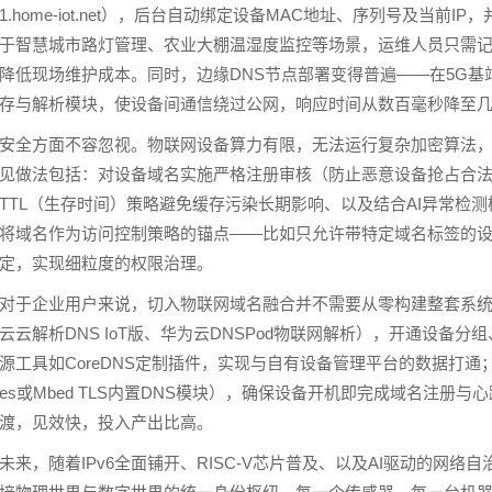
1.home-iot.net），后台自动绑定设备MAC地址、序列号及当
于智慧城市路灯管理、农业大棚温湿度监控等场景，运维人员只需
降低现场维护成本。同时，边缘DNS节点部署变得普遍——在5G基
存与解析模块，使设备间通信绕过公网，响应时间从数百毫秒降至
安全方面不容忽视。物联网设备算力有限，无法运行复杂加密算法
见做法包括：对设备域名实施严格注册审核（防止恶意设备抢占合法
TTL（生存时间）策略避免缓存污染长期影响、以及结合AI异常检
将域名作为访问控制策略的锚点——比如只允许带特定域名标签的设
定，实现细粒度的权限治理。
对于企业用户来说，切入物联网域名融合并不需要从零构建整套系统。
云云解析DNS IoT版、华为云DNSPod物联网解析），开通设备
源工具如CoreDNS定制插件，实现与自有设备管理平台的数据打通；
es或Mbed TLS内置DNS模块），确保设备开机即完成域名注
渡，见效快，投入产出比高。
未来，随着IPv6全面铺开、RISC-V芯片普及、以及AI驱动的网