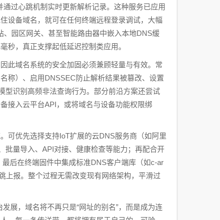
前IP，并通过心跳机制实时更新解析记录。这种服务已应用
记住设备域名，就可在任何终端远程登录调试，大幅
站、园区网关、甚至智能路由器中嵌入本地DNS缓
几毫秒，真正支撑起低延迟控制类应用。
，因此域名系统的安全加固必须兼顾轻量与有效。常
名称）、启用DNSSEC防止解析结果被篡改、设置
测模型识别高频非法查询行为。部分前沿方案还尝试
备接入云平台API，或将域名与设备功能权限绑
可优先选择支持IoT扩展的云DNS服务商（如阿里
分组、批量导入、API对接、健康检查等能力；再配合开
最后在终端固件中集成标准DNS客户端库（如c-ar
册与心跳上报。整个过程无需改变现有网络架构，平滑过
络自治发展，域名将不再只是“网址的别名”，而是成为连