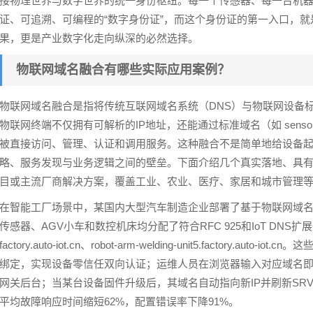
接物理世界与数字世界的统一身份枢纽。每一个传感器、每一台机
证、可追溯、可编程的“数字身份证”，而这个身份证的第一入口，
果，更是产业数字化走向纵深的必然选择。
物联网域名融合有哪些实际应用案例？
物联网域名融合是指将传统互联网域名系统（DNS）与物联网设备
物联网终端不仅拥有可解析的IP地址，还能通过标准域名（如 sensor123.home.ex
被直接访问、管理、认证和调用服务。这种融合不是简单地给设备
略、服务发现与业务逻辑之间的壁垒。下面介绍几个真实落地、具
目或主流厂商解决方案，覆盖工业、农业、医疗、家居和城市管理
在智能工厂场景中，某国内大型汽车制造企业部署了基于物联网域名融
传感器、AGV小车和数控机床均分配了符合RFC 925和IoT DNS扩展规范的结
factory.auto-iot.cn、robot-arm-welding-unit5.factory.
绑定，实现设备零信任双向认证；运维人员在浏览器输入对应域名即
网关后台；当某台设备固件升级后，其域名自动指向新IP并刷新SR
平均故障响应时间缩短62%，配置错误率下降91%。