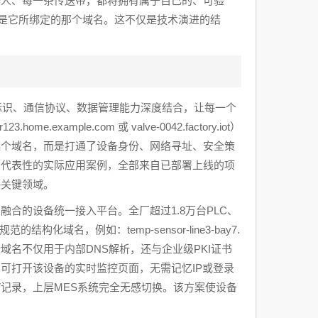
器人、每一条传送带，都将拥有属于自己的、可验
就是它所绑定的那个域名。这不仅是技术演进的结
标识、通信协议、数据管理能力深度结合，让每一个
ample.com 或 valve-0042.factory.iot）
起个域名，而是打通了设备身份、网络寻址、安全策
有代表性的实际应用案例，全部来自已部署上线的项
等关键领域。
合的设备统一接入平台。全厂超过1.8万台PLC、
构化域名，例如：temp-sensor-line3-bay7.
auto-iot.cn。这些域名不仅用于内部DNS解析，还与企业级PKI证书
可打开该设备的实时监控页面，无需记忆IP或登录
V记录，上层MES系统完全无感切换。该方案使设备