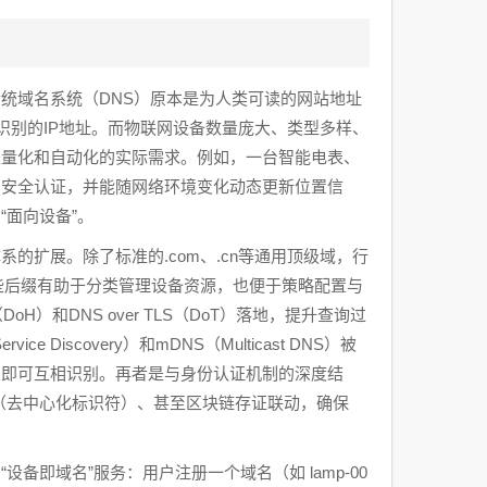
统域名系统（DNS）原本是为人类可读的网站地址
机器可识别的IP地址。而物联网设备数量庞大、类型多样、
轻量化和自动化的实际需求。例如，一台智能电表、
、安全认证，并能随网络环境变化动态更新位置信
“面向设备”。
的扩展。除了标准的.com、.cn等通用顶级域，行
r 等，这些后缀有助于分类管理设备资源，也便于策略配置与
DoH）和DNS over TLS（DoT）落地，提升查询过
Discovery）和mDNS（Multicast DNS）被
置即可互相识别。再者是与身份认证机制的深度结
D（去中心化标识符）、甚至区块链存证联动，确保
即域名”服务：用户注册一个域名（如 lamp-00