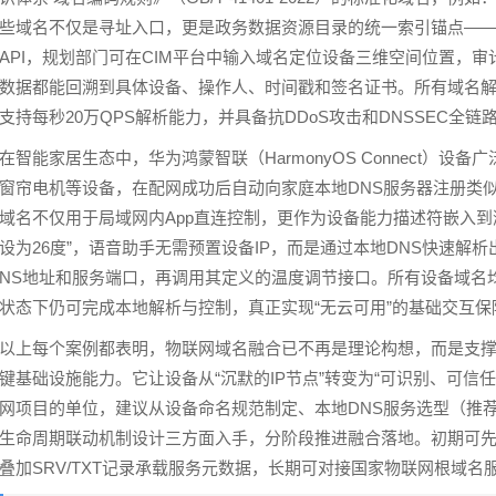
些域名不仅是寻址入口，更是政务数据资源目录的统一索引锚点—
API，规划部门可在CIM平台中输入域名定位设备三维空间位置，
数据都能回溯到具体设备、操作人、时间戳和签名证书。所有域名解
支持每秒20万QPS解析能力，并具备抗DDoS攻击和DNSSEC全
在智能家居生态中，华为鸿蒙智联（HarmonyOS Connect）
窗帘电机等设备，在配网成功后自动向家庭本地DNS服务器注册类似 ac-01.livi
域名不仅用于局域网内App直连控制，更作为设备能力描述符嵌入到
设为26度”，语音助手无需预置设备IP，而是通过本地DNS快速解析出ac-01.liv
NS地址和服务端口，再调用其定义的温度调节接口。所有设备域名
状态下仍可完成本地解析与控制，真正实现“无云可用”的基础交互保
以上每个案例都表明，物联网域名融合已不再是理论构想，而是支
键基础设施能力。它让设备从“沉默的IP节点”转变为“可识别、可信
网项目的单位，建议从设备命名规范制定、本地DNS服务选型（推荐CoreD
生命周期联动机制设计三方面入手，分阶段推进融合落地。初期可先为
叠加SRV/TXT记录承载服务元数据，长期可对接国家物联网根域