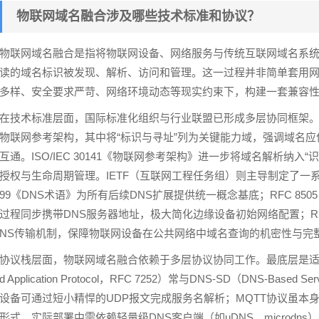
物联网域名融合涉及哪些技术标准和协议？
物联网域名融合是指将物联网设备、网络服务与传统互联网域名系统
读的域名标识被发现、解析、访问和管理。这一过程并非简单套用
多样、安全要求严苛、网络环境动态等现实约束下，构建一套兼容
在技术标准层面，国际标准化组织与行业联盟已形成多层协同框架。国际
物联网参考架构，其中将“标识与寻址”列为关键能力域，强调域名
互通。ISO/IEC 30141《物联网参考架构》进一步将域名解析纳
授权与生命周期管理。IETF（互联网工程任务组）则主导制定了一系
99《DNS术语》为所有后续DNS扩展提供统一概念基底；RFC 850
过程同步携带DNS服务器地址，极大简化边缘设备初始网络配置；RFC 9156
NS传输机制，保障物联网设备在公共网络中域名查询的机密性与完
协议栈层面，物联网域名融合依赖于多层协议协同工作。最底层是适配物联
d Application Protocol，RFC 7252）常与DNS-SD（DNS-Based
设备可通过短小精悍的UDP报文完成服务名解析；MQTT协议虽本身
形式，实际部署中需依赖轻量级DNS客户端（如uDNS、microdns）完