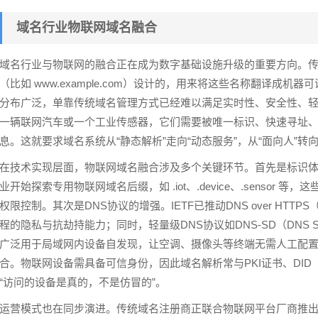
域名行业物联网域名融合
域名行业与物联网的融合正在成为数字基础设施升级的重要方向。传
（比如 www.example.com）设计的，用来将这些名称翻译成
分布广泛，单靠传统域名管理方式已经难以满足实时性、安全性、
一辆联网汽车或一个工业传感器，它们需要被唯一标识、快速寻址
息。这就要求域名系统从“静态解析”走向“动态服务”，从“面向人”转向
在技术实现层面，物联网域名融合涉及多个关键环节。首先是标识体系
业开始探索专用物联网域名后缀，如 .iot、.device、.senso
权限控制。其次是DNS协议的增强。IETF已推动DNS over HTTPS（
程的隐私与抗劫持能力；同时，轻量级DNS协议如DNS-SD（DNS Service 
广泛用于局域网内设备自发现，让空调、摄像头等终端无需人工配
合。物联网设备需具备可信身份，因此域名解析常与PKI证书、DI
“访问的设备是真的，不是仿冒的”。
运营模式也在同步演进。传统域名注册商正联合物联网平台厂商推出“设备