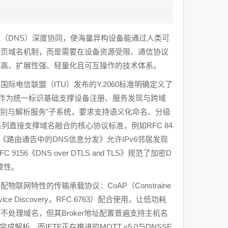
（DNS）深度协同，使海量异构设备能通过人类可
网页域名机制，而是需要在设备资源受限、通信协议
性高、扩展性强、轻量化且可互操作的技术体系。
电信联盟（ITU）发布的Y.2060标准明确定义了
应作为统一标识基础支撑设备注册、服务发现与跨域
入“识别与解析服务”子系统，要求支持语义化命名、分级
列直接支撑域名融合的核心协议标准，例如RFC 84
5《路由通告中的DNS信息分发》允许IPv6邻居发现
《DNS over DTLS and TLS》规范了加密D
整性。
网特性的传输承载协议：CoAP（Constraine
 Service Discovery，RFC 6763）配合使用，让低功耗
不处理域名，但其Broker地址配置普遍支持主机名
成解析，而IETF正在推进的MQTT v5.0与DNSSE